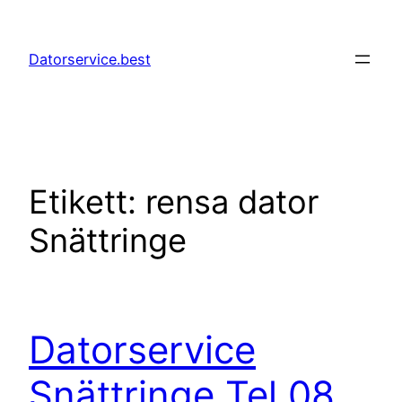
Hoppa
till
Datorservice.best
innehåll
Etikett:
rensa dator
Snättringe
Datorservice
Snättringe Tel 08