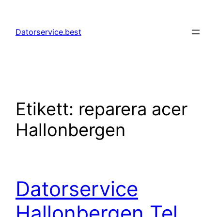
Hoppa
till
Datorservice.best
innehåll
Etikett:
reparera acer
Hallonbergen
Datorservice
Hallonbergen Tel