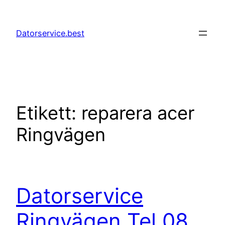
Hoppa
till
Datorservice.best
innehåll
Etikett:
reparera acer
Ringvägen
Datorservice
Ringvägen Tel 08