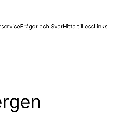
service
Frågor och Svar
Hitta till oss
Links
ergen