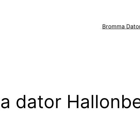
Bromma Dator
ra dator Hallonb