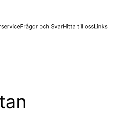
service
Frågor och Svar
Hitta till oss
Links
tan