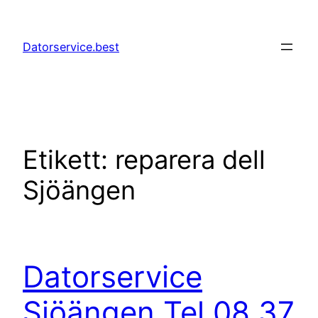
Hoppa
till
Datorservice.best
innehåll
Etikett:
reparera dell
Sjöängen
Datorservice
Sjöängen Tel 08 37