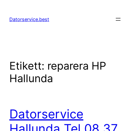
Hoppa
till
Datorservice.best
innehåll
Etikett:
reparera HP
Hallunda
Datorservice
Hallunda Tel 08 37