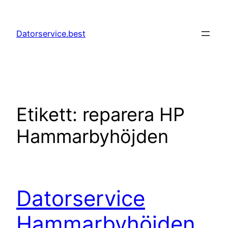
Hoppa
till
Datorservice.best
innehåll
Etikett:
reparera HP
Hammarbyhöjden
Datorservice
Hammarbyhöjden