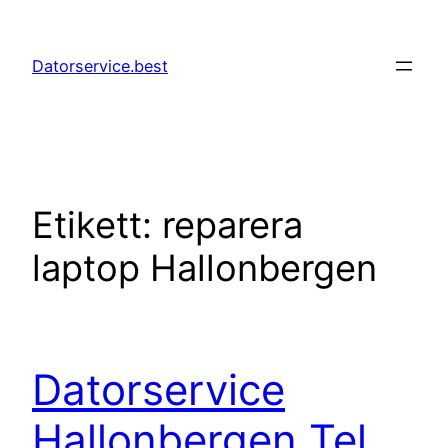
Hoppa
till
Datorservice.best
innehåll
Etikett:
reparera
laptop Hallonbergen
Datorservice
Hallonbergen Tel