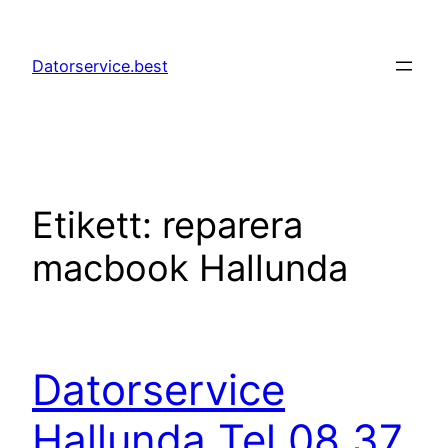
Hoppa
till
Datorservice.best
innehåll
Etikett:
reparera
macbook Hallunda
Datorservice
Hallunda Tel 08 37