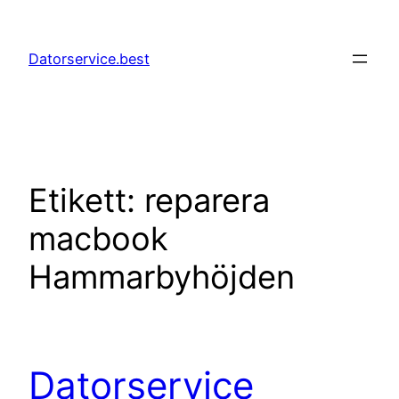
Hoppa
till
Datorservice.best
innehåll
Etikett:
reparera
macbook
Hammarbyhöjden
Datorservice