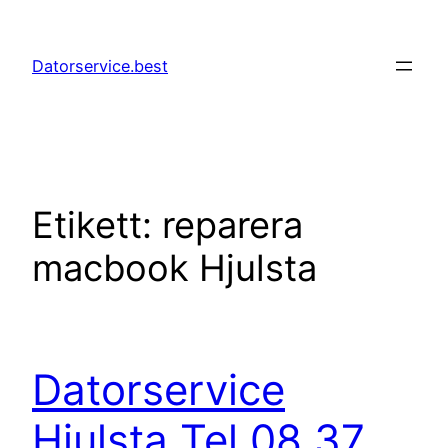
Hoppa
till
Datorservice.best
innehåll
Etikett:
reparera
macbook Hjulsta
Datorservice
Hjulsta Tel 08 37