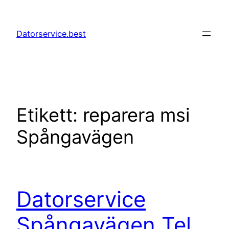
Hoppa
till
Datorservice.best
innehåll
Etikett:
reparera msi
Spångavägen
Datorservice
Spångavägen Tel