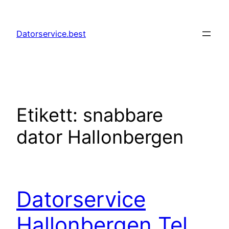
Hoppa
till
Datorservice.best
innehåll
Etikett:
snabbare
dator Hallonbergen
Datorservice
Hallonbergen Tel