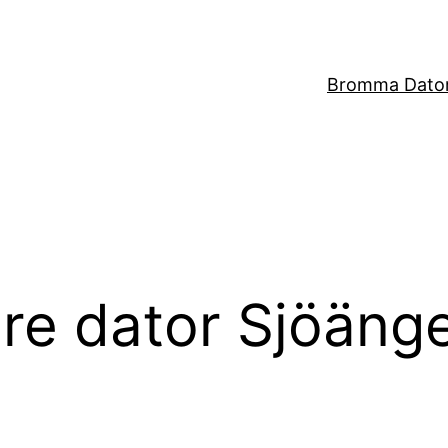
Bromma Dator
re dator Sjöäng