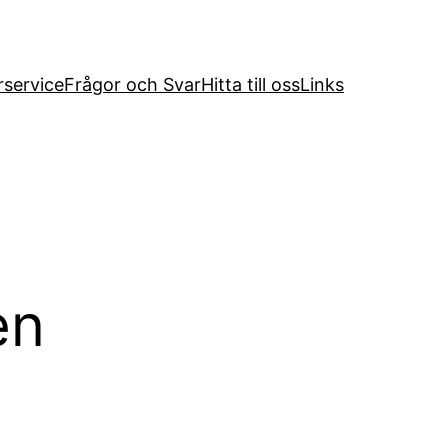
service
Frågor och Svar
Hitta till oss
Links
en