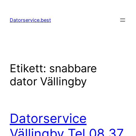
Hoppa
till
Datorservice.best
innehåll
Etikett:
snabbare
dator Vällingby
Datorservice
Vällingby Tel 08 37