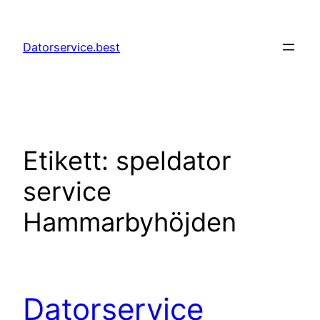
Hoppa
till
Datorservice.best
innehåll
Etikett:
speldator
service
Hammarbyhöjden
Datorservice