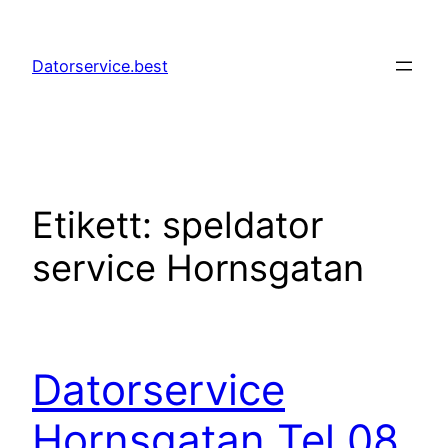
Hoppa
till
Datorservice.best
innehåll
Etikett:
speldator
service Hornsgatan
Datorservice
Hornsgatan Tel 08