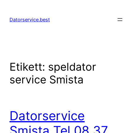
Hoppa
till
Datorservice.best
innehåll
Etikett:
speldator
service Smista
Datorservice
Smista Tel 08 37