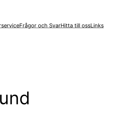
service
Frågor och Svar
Hitta till oss
Links
sund