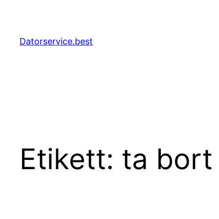
Hoppa
till
innehåll
Datorservice.best
Etikett:
ta bort