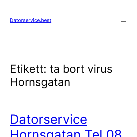
Hoppa
till
Datorservice.best
innehåll
Etikett:
ta bort virus
Hornsgatan
Datorservice
Hornsgatan Tel 08