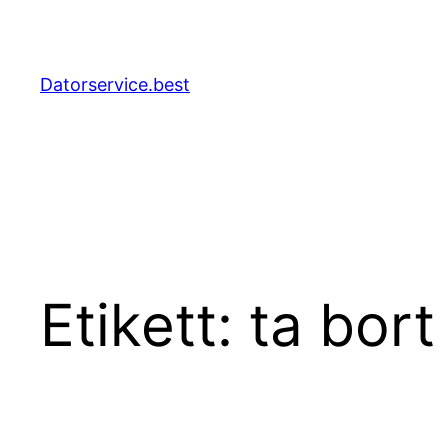
Hoppa
till
innehåll
Datorservice.best
Etikett:
ta bort