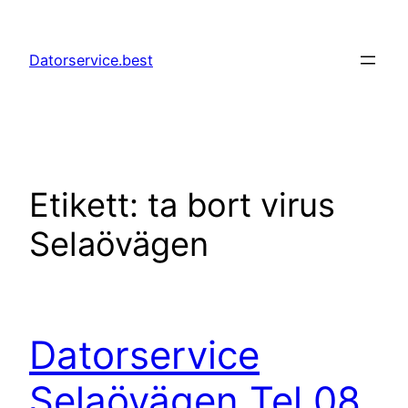
Hoppa
till
Datorservice.best
innehåll
Etikett:
ta bort virus
Selaövägen
Datorservice
Selaövägen Tel 08