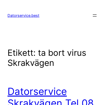
Hoppa
till
Datorservice.best
innehåll
Etikett:
ta bort virus
Skrakvägen
Datorservice
Skrakvägen Tel 08