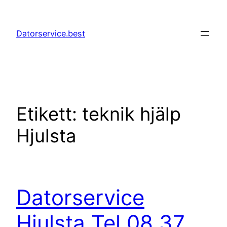
Hoppa
till
Datorservice.best
innehåll
Etikett:
teknik hjälp
Hjulsta
Datorservice
Hjulsta Tel 08 37