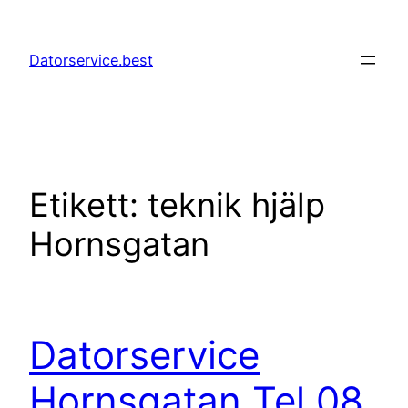
Hoppa
till
Datorservice.best
innehåll
Etikett:
teknik hjälp
Hornsgatan
Datorservice
Hornsgatan Tel 08