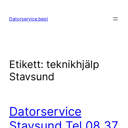
Hoppa
till
Datorservice.best
innehåll
Etikett:
teknikhjälp
Stavsund
Datorservice
Stavsund Tel 08 37