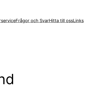
service
Frågor och Svar
Hitta till oss
Links
und