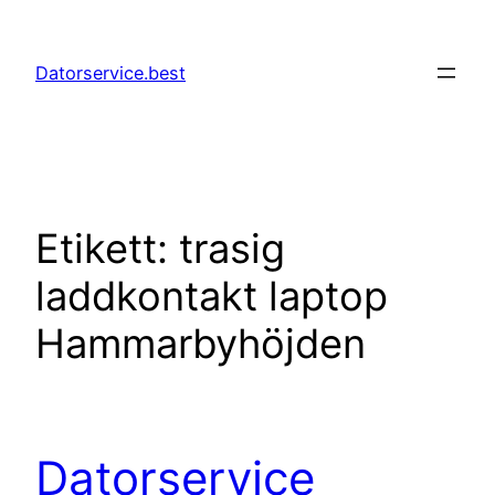
Hoppa
till
Datorservice.best
innehåll
Etikett:
trasig
laddkontakt laptop
Hammarbyhöjden
Datorservice