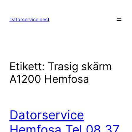
Hoppa
till
Datorservice.best
innehåll
Etikett:
Trasig skärm
A1200 Hemfosa
Datorservice
Hemfosa Tel 08 37