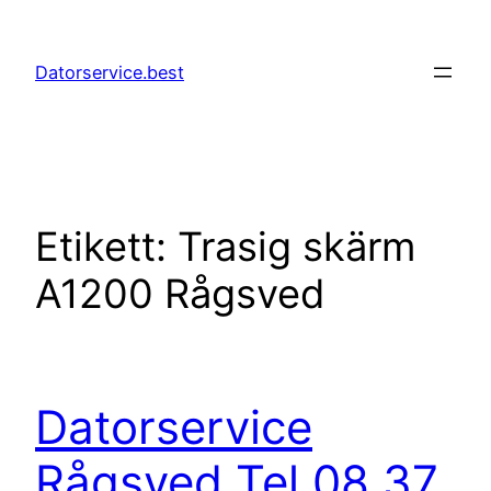
Hoppa
till
Datorservice.best
innehåll
Etikett:
Trasig skärm
A1200 Rågsved
Datorservice
Rågsved Tel 08 37