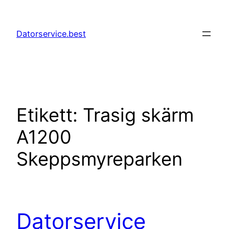
Hoppa
till
Datorservice.best
innehåll
Etikett:
Trasig skärm
A1200
Skeppsmyreparken
Datorservice