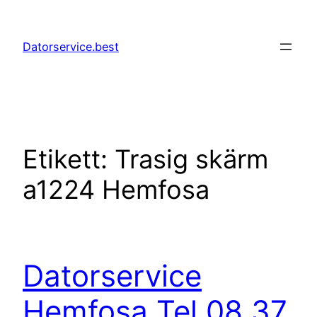
Hoppa
till
Datorservice.best
innehåll
Etikett:
Trasig skärm
a1224 Hemfosa
Datorservice
Hemfosa Tel 08 37