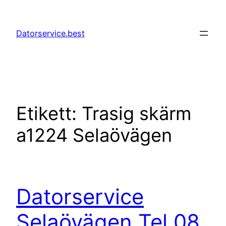
Hoppa
till
Datorservice.best
innehåll
Etikett:
Trasig skärm
a1224 Selaövägen
Datorservice
Selaövägen Tel 08