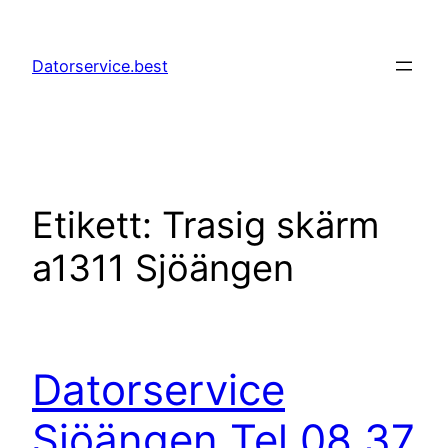
Hoppa
till
Datorservice.best
innehåll
Etikett:
Trasig skärm
a1311 Sjöängen
Datorservice
Sjöängen Tel 08 37