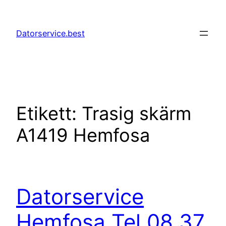
Hoppa
till
Datorservice.best
innehåll
Etikett:
Trasig skärm
A1419 Hemfosa
Datorservice
Hemfosa Tel 08 37