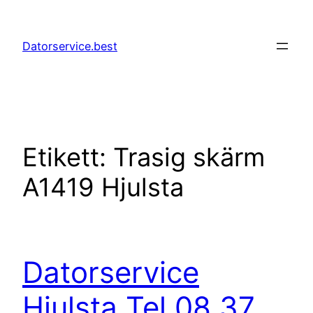
Hoppa
till
Datorservice.best
innehåll
Etikett:
Trasig skärm
A1419 Hjulsta
Datorservice
Hjulsta Tel 08 37