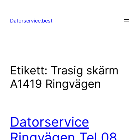
Hoppa
till
Datorservice.best
innehåll
Etikett:
Trasig skärm
A1419 Ringvägen
Datorservice
Ringvägen Tel 08