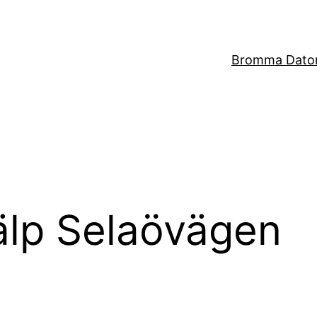
Bromma Dator
älp Selaövägen