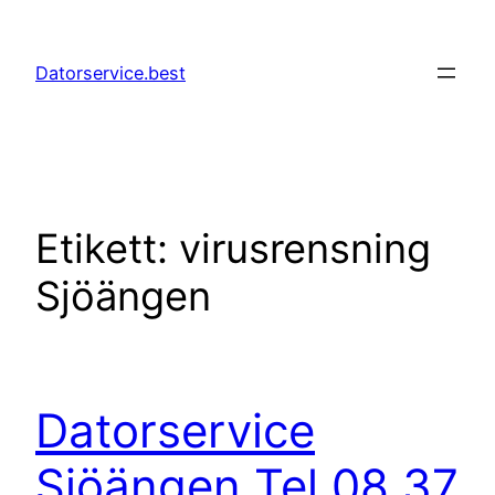
Hoppa
till
Datorservice.best
innehåll
Etikett:
virusrensning
Sjöängen
Datorservice
Sjöängen Tel 08 37