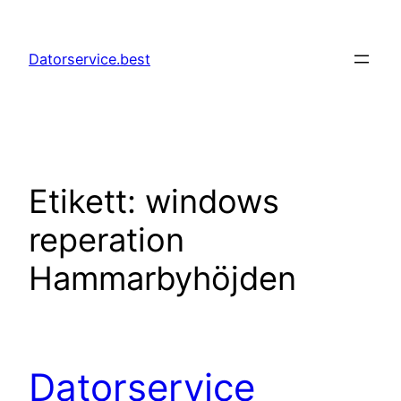
Hoppa
till
Datorservice.best
innehåll
Etikett:
windows
reperation
Hammarbyhöjden
Datorservice