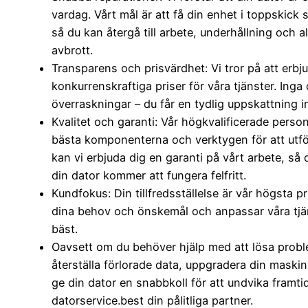
vardag. Vårt mål är att få din enhet i toppskick
så du kan återgå till arbete, underhållning och a
avbrott.
Transparens och prisvärdhet: Vi tror på att erbj
konkurrenskraftiga priser för våra tjänster. Inga 
överraskningar – du får en tydlig uppskattning in
Kvalitet och garanti: Vår högkvalificerade pers
bästa komponenterna och verktygen för att utför
kan vi erbjuda dig en garanti på vårt arbete, så 
din dator kommer att fungera felfritt.
Kundfokus: Din tillfredsställelse är vår högsta pri
dina behov och önskemål och anpassar våra tjän
bäst.
Oavsett om du behöver hjälp med att lösa probl
återställa förlorade data, uppgradera din maskinv
ge din dator en snabbkoll för att undvika framti
datorservice.best din pålitliga partner.