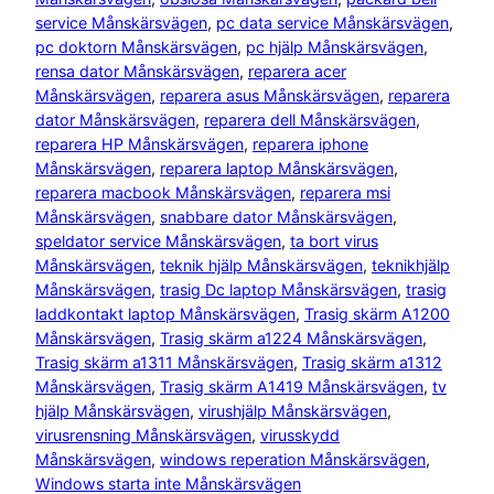
service Månskärsvägen
, 
pc data service Månskärsvägen
, 
pc doktorn Månskärsvägen
, 
pc hjälp Månskärsvägen
, 
rensa dator Månskärsvägen
, 
reparera acer
Månskärsvägen
, 
reparera asus Månskärsvägen
, 
reparera
dator Månskärsvägen
, 
reparera dell Månskärsvägen
, 
reparera HP Månskärsvägen
, 
reparera iphone
Månskärsvägen
, 
reparera laptop Månskärsvägen
, 
reparera macbook Månskärsvägen
, 
reparera msi
Månskärsvägen
, 
snabbare dator Månskärsvägen
, 
speldator service Månskärsvägen
, 
ta bort virus
Månskärsvägen
, 
teknik hjälp Månskärsvägen
, 
teknikhjälp
Månskärsvägen
, 
trasig Dc laptop Månskärsvägen
, 
trasig
laddkontakt laptop Månskärsvägen
, 
Trasig skärm A1200
Månskärsvägen
, 
Trasig skärm a1224 Månskärsvägen
, 
Trasig skärm a1311 Månskärsvägen
, 
Trasig skärm a1312
Månskärsvägen
, 
Trasig skärm A1419 Månskärsvägen
, 
tv
hjälp Månskärsvägen
, 
virushjälp Månskärsvägen
, 
virusrensning Månskärsvägen
, 
virusskydd
Månskärsvägen
, 
windows reperation Månskärsvägen
, 
Windows starta inte Månskärsvägen