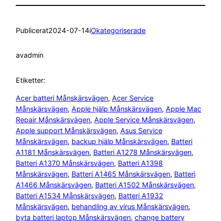
Publicerat
2024-07-14
i
Okategoriserade
av
admin
Etiketter:
Acer batteri Månskärsvägen
, 
Acer Service
Månskärsvägen
, 
Apple hjälp Månskärsvägen
, 
Apple Mac
Repair Månskärsvägen
, 
Apple Service Månskärsvägen
, 
Apple support Månskärsvägen
, 
Asus Service
Månskärsvägen
, 
backup hjälp Månskärsvägen
, 
Batteri
A1181 Månskärsvägen
, 
Batteri A1278 Månskärsvägen
, 
Batteri A1370 Månskärsvägen
, 
Batteri A1398
Månskärsvägen
, 
Batteri A1465 Månskärsvägen
, 
Batteri
A1466 Månskärsvägen
, 
Batteri A1502 Månskärsvägen
, 
Batteri A1534 Månskärsvägen
, 
Batteri A1932
Månskärsvägen
, 
behandling av virus Månskärsvägen
, 
byta batteri laptop Månskärsvägen
, 
change battery