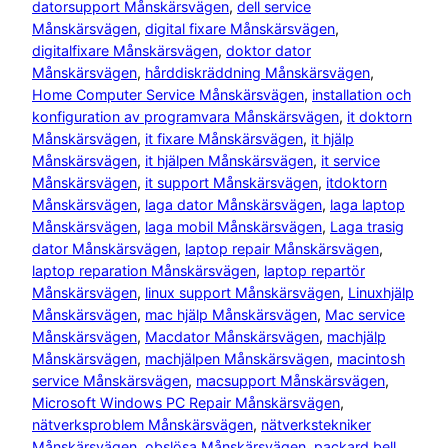
datorsupport Månskärsvägen
, 
dell service
Månskärsvägen
, 
digital fixare Månskärsvägen
, 
digitalfixare Månskärsvägen
, 
doktor dator
Månskärsvägen
, 
hårddiskräddning Månskärsvägen
, 
Home Computer Service Månskärsvägen
, 
installation och
konfiguration av programvara Månskärsvägen
, 
it doktorn
Månskärsvägen
, 
it fixare Månskärsvägen
, 
it hjälp
Månskärsvägen
, 
it hjälpen Månskärsvägen
, 
it service
Månskärsvägen
, 
it support Månskärsvägen
, 
itdoktorn
Månskärsvägen
, 
laga dator Månskärsvägen
, 
laga laptop
Månskärsvägen
, 
laga mobil Månskärsvägen
, 
Laga trasig
dator Månskärsvägen
, 
laptop repair Månskärsvägen
, 
laptop reparation Månskärsvägen
, 
laptop repartör
Månskärsvägen
, 
linux support Månskärsvägen
, 
Linuxhjälp
Månskärsvägen
, 
mac hjälp Månskärsvägen
, 
Mac service
Månskärsvägen
, 
Macdator Månskärsvägen
, 
machjälp
Månskärsvägen
, 
machjälpen Månskärsvägen
, 
macintosh
service Månskärsvägen
, 
macsupport Månskärsvägen
, 
Microsoft Windows PC Repair Månskärsvägen
, 
nätverksproblem Månskärsvägen
, 
nätverkstekniker
Månskärsvägen
, 
obslösa Månskärsvägen
, 
packard bell