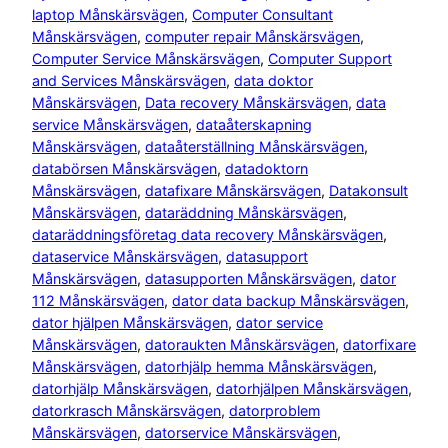
laptop Månskärsvägen
, 
Computer Consultant
Månskärsvägen
, 
computer repair Månskärsvägen
, 
Computer Service Månskärsvägen
, 
Computer Support
and Services Månskärsvägen
, 
data doktor
Månskärsvägen
, 
Data recovery Månskärsvägen
, 
data
service Månskärsvägen
, 
dataåterskapning
Månskärsvägen
, 
dataåterställning Månskärsvägen
, 
databörsen Månskärsvägen
, 
datadoktorn
Månskärsvägen
, 
datafixare Månskärsvägen
, 
Datakonsult
Månskärsvägen
, 
dataräddning Månskärsvägen
, 
dataräddningsföretag data recovery Månskärsvägen
, 
dataservice Månskärsvägen
, 
datasupport
Månskärsvägen
, 
datasupporten Månskärsvägen
, 
dator
112 Månskärsvägen
, 
dator data backup Månskärsvägen
, 
dator hjälpen Månskärsvägen
, 
dator service
Månskärsvägen
, 
datoraukten Månskärsvägen
, 
datorfixare
Månskärsvägen
, 
datorhjälp hemma Månskärsvägen
, 
datorhjälp Månskärsvägen
, 
datorhjälpen Månskärsvägen
, 
datorkrasch Månskärsvägen
, 
datorproblem
Månskärsvägen
, 
datorservice Månskärsvägen
, 