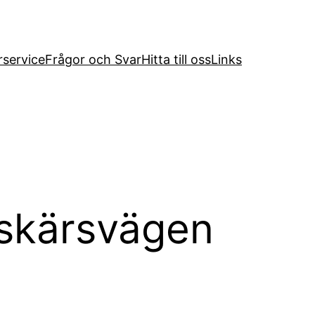
service
Frågor och Svar
Hitta till oss
Links
skärsvägen