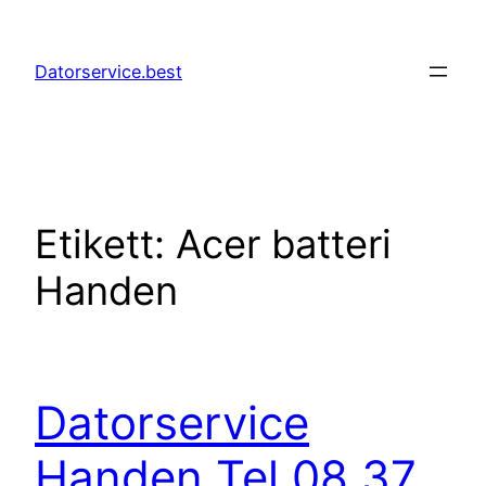
Hoppa
till
Datorservice.best
innehåll
Etikett:
Acer batteri
Handen
Datorservice
Handen Tel 08 37