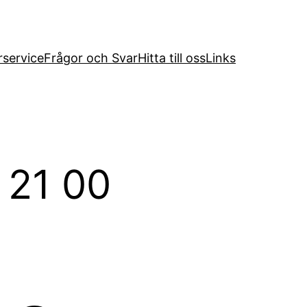
service
Frågor och Svar
Hitta till oss
Links
 21 00