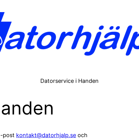
Datorservice i Handen
Handen
-post
kontakt@datorhjalp.se
och