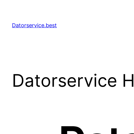
Hoppa
till
innehåll
Datorservice.best
Datorservice H