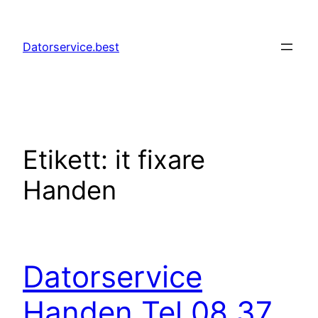
Hoppa
till
Datorservice.best
innehåll
Etikett:
it fixare
Handen
Datorservice
Handen Tel 08 37