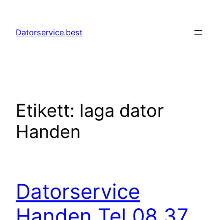
Hoppa
till
Datorservice.best
innehåll
Etikett:
laga dator
Handen
Datorservice
Handen Tel 08 37