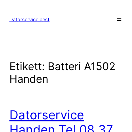
Hoppa
till
Datorservice.best
innehåll
Etikett:
Batteri A1502
Handen
Datorservice
Handen Tel 08 37