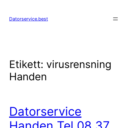
Hoppa
till
Datorservice.best
innehåll
Etikett:
virusrensning
Handen
Datorservice
Handen Tel 08 37